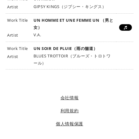
ビ
GIPSY KINGS（ジプシー・キングス）
Artist
ク
タ
Work Title
UN HOMME ET UNE FEMME UN （男と
ー
女）
ミ
V.A.
Artist
ュ
ー
Work Title
UN SOIR DE PLUIE（雨の舗道）
ジ
BLUES TROTTOIR（ブルーズ・トロトワ
Artist
ッ
ール）
ク
ア
ー
ツ
株
会社情報
式
利用規約
会
社
個人情報保護
]