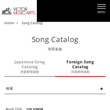
MENU
V
Home
Song Catalog
i
c
Song Catalog
t
o
管理楽曲
r
M
Japanese Song
Foreign Song
u
Catalog
Catalog
s
邦楽管理楽曲
洋楽管理楽曲
i
c
A
検索
r
t
s
[
Work Title
UN AMOR