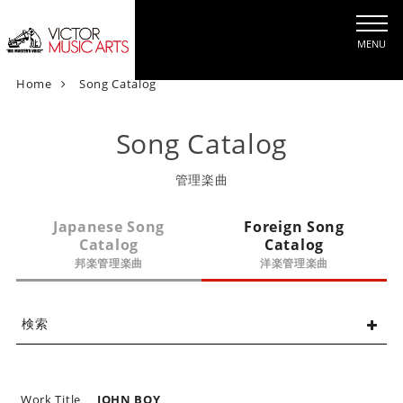
MENU
V
Home
Song Catalog
i
c
Song Catalog
t
o
管理楽曲
r
M
Japanese Song
Foreign Song
u
Catalog
Catalog
s
邦楽管理楽曲
洋楽管理楽曲
i
c
A
検索
r
t
s
[
Work Title
JOHN BOY