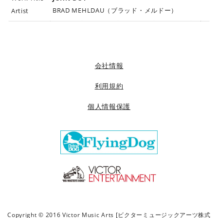
ビ
BRAD MEHLDAU（ブラッド・メルドー）
Artist
ク
タ
ー
ミ
ュ
会社情報
ー
ジ
利用規約
ッ
個人情報保護
ク
ア
ー
ツ
株
式
会
社
]
Copyright © 2016 Victor Music Arts [ビクターミュージックアーツ株式