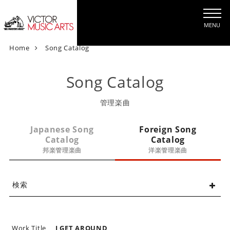
MENU
V
Home
Song Catalog
i
c
Song Catalog
t
o
管理楽曲
r
M
Japanese Song
Foreign Song
u
Catalog
Catalog
s
邦楽管理楽曲
洋楽管理楽曲
i
c
A
検索
r
t
s
[
Work Title
I GET AROUND