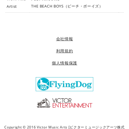
ビ
THE BEACH BOYS（ビーチ・ボーイズ）
Artist
ク
タ
ー
ミ
ュ
会社情報
ー
ジ
利用規約
ッ
個人情報保護
ク
ア
ー
ツ
株
式
会
社
]
Copyright © 2016 Victor Music Arts [ビクターミュージックアーツ株式