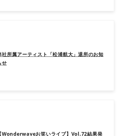
弊社所属アーティスト「松浦航大」退所のお知
らせ
【Wonderwaveお笑いライブ】Vol.72結果発