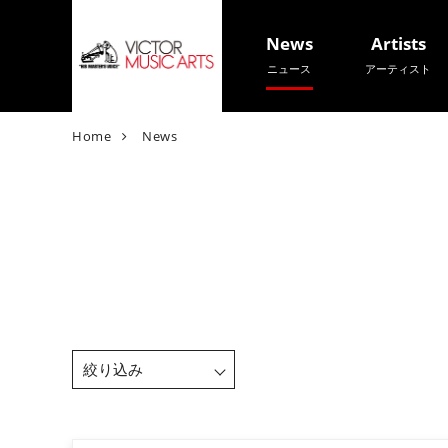
News
Artists
ニュース
アーティスト
V
Home
News
i
c
t
o
r
M
u
s
i
c
A
r
t