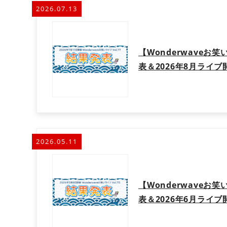
s
2026.07.13
[
ビ
ク
タ
【Wonderwaveお笑
ー
表＆2026年8月ライ
ミ
ュ
ー
ジ
ッ
ク
2026.05.11
ア
ー
ツ
株
【Wonderwaveお笑
式
表＆2026年6月ライ
会
社
]