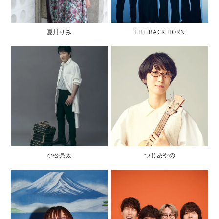
ビ
ク
タ
夏川りみ
THE BACK HORN
ー
ミ
ュ
ー
ジ
ッ
ク
ア
ー
ツ
株
小松亮太
つじあやの
式
会
社
]