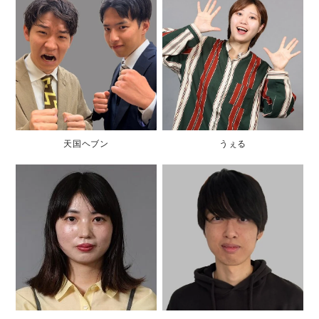
天国ヘブン
うぇる