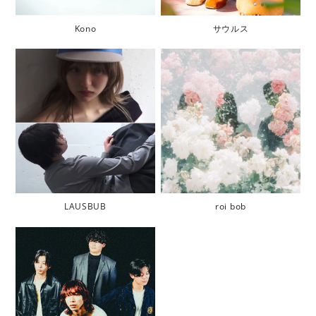
Kono
サウルス
LAUSBUB
roi bob