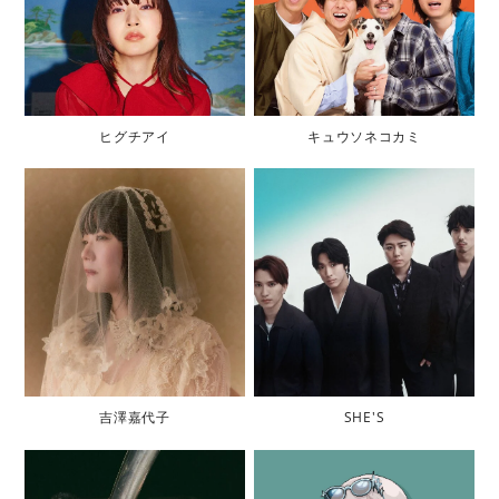
ヒグチアイ
キュウソネコカミ
吉澤嘉代子
SHE'S