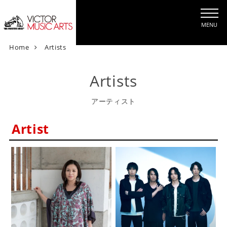
MENU
V
Home
Artists
i
c
Artists
t
o
アーティスト
r
M
Artist
u
s
i
c
A
r
t
s
[