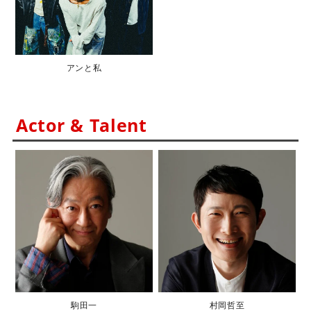
アンと私
Actor & Talent
駒田一
村岡哲至