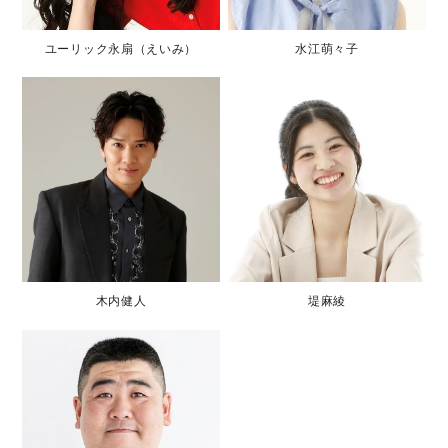
ユーリック永扇（えいみ）
水江萌々子
木内健人
堤麻綾