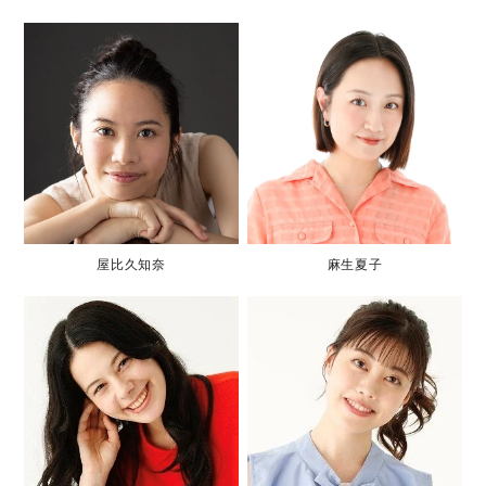
屋比久知奈
麻生夏子