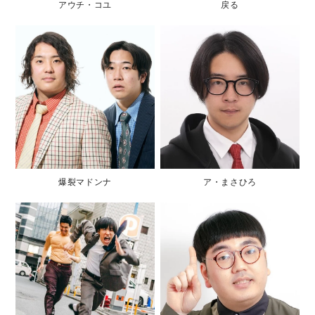
アウチ・コユ
戻る
爆裂マドンナ
ア・まさひろ