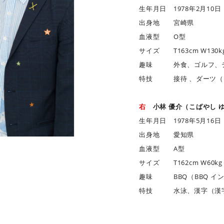
生年月日 1978年2月10日
出身地 宮崎県
血液型 O型
サイズ T163cm W130kg
趣味 外食、ゴルフ、
特技 接待 、ダーツ（
右
小林 優介（こばやし 
生年月日 1978年5月16日
出身地 愛知県
血液型 A型
サイズ T162cm W60kg S
趣味 BBQ（BBQ イ
特技 水泳、漢字（漢字