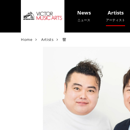
News
Artists
ニュース
アーティスト
V
Home
Artists
響
i
c
t
o
r
M
u
s
i
c
A
r
t