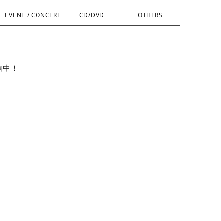
EVENT / CONCERT
CD/DVD
OTHERS
信中！