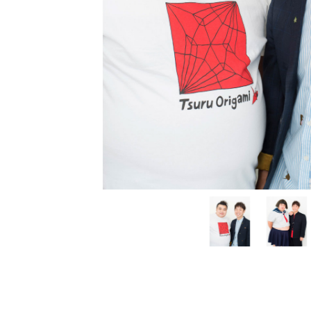
s
[
ビ
ク
タ
ー
ミ
ュ
ー
ジ
ッ
ク
ア
ー
ツ
株
式
会
社
]