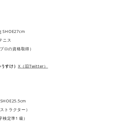
 SHOE27cm
テニス
プロの資格取得）
ゆうすけ）
X（旧Twitter）
HOE25.5cm
ンストラクター）
検定準1 級）