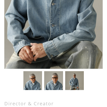
ビ
ク
タ
ー
ミ
ュ
ー
ジ
ッ
ク
ア
ー
ツ
株
式
会
社
]
Director & Creator