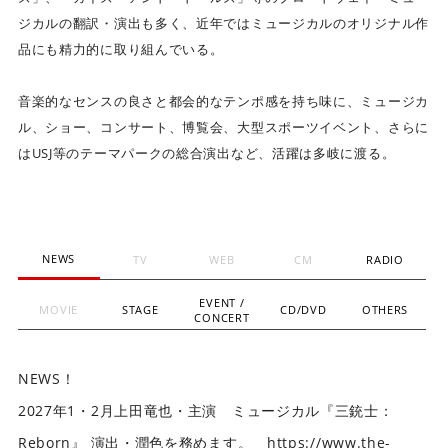
ジカルの翻訳・演出も多く、近年ではミュージカルのオリジナル作
品にも精力的に取り組んでいる。
音楽的なセンスの良さと都会的なテンポ感を持ち味に、ミュージカ
ル、ショー、コンサート、博覧会、大型スポーツイベント、さらに
はUSJ等のテーマパークの総合演出など、活躍は多岐に渡る。
NEWS
TV
WEB
CM
RADIO
EVENT /
MOVIE
STAGE
CD/DVD
OTHERS
CONCERT
NEWS！
2027年1・2月上田竜也・主演 ミュージカル『三銃士：
Reborn』 演出・潤色を務めます。
https://www.the-