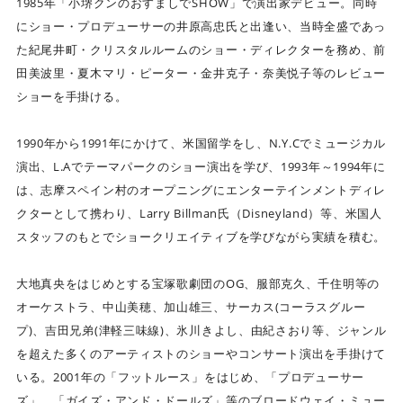
1985年「小堺クンのおすましでSHOW」で演出家デビュー。同時
にショー・プロデューサーの井原高忠氏と出逢い、当時全盛であっ
た紀尾井町・クリスタルルームのショー・ディレクターを務め、前
田美波里・夏木マリ・ピーター・金井克子・奈美悦子等のレビュー
ショーを手掛ける。
1990年から1991年にかけて、米国留学をし、N.Y.Cでミュージカル
演出、L.Aでテーマパークのショー演出を学び、1993年～1994年に
は、志摩スペイン村のオープニングにエンターテインメントディレ
クターとして携わり、Larry Billman氏（Disneyland）等、米国人
スタッフのもとでショークリエイティブを学びながら実績を積む。
大地真央をはじめとする宝塚歌劇団のOG、服部克久、千住明等の
オーケストラ、中山美穂、加山雄三、サーカス(コーラスグルー
プ)、吉田兄弟(津軽三味線)、氷川きよし、由紀さおり等、ジャンル
を超えた多くのアーティストのショーやコンサート演出を手掛けて
いる。2001年の「フットルース」をはじめ、「プロデューサー
ズ」、「ガイズ・アンド・ドールズ」等のブロードウェイ・ミュー