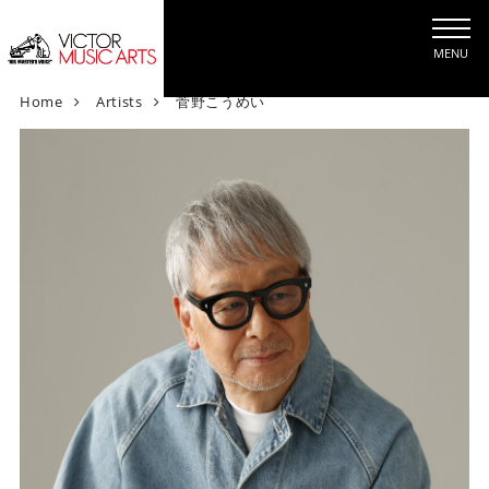
MENU
V
Home
Artists
菅野こうめい
i
c
t
o
r
M
u
s
i
c
A
r
t
s
[