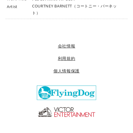
ビ
COURTNEY BARNETT（コートニー・バーネッ
Artist
ク
ト）
タ
ー
ミ
ュ
ー
会社情報
ジ
ッ
利用規約
ク
個人情報保護
ア
ー
ツ
株
式
会
社
]