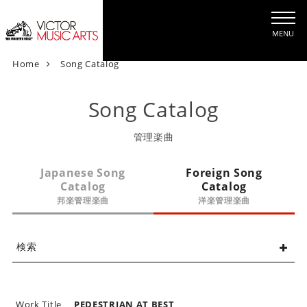
MENU
V
Home
Song Catalog
i
c
Song Catalog
t
o
管理楽曲
r
M
Japanese Song
Foreign Song
u
Catalog
Catalog
s
邦楽管理楽曲
洋楽管理楽曲
i
c
A
検索
r
t
s
[
Work Title
PEDESTRIAN AT BEST