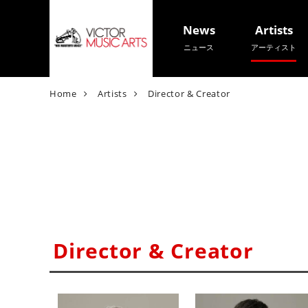
News
Artists
ニュース
アーティスト
V
Home
Artists
Director & Creator
i
c
t
o
r
M
u
s
i
Director & Creator
c
A
r
t