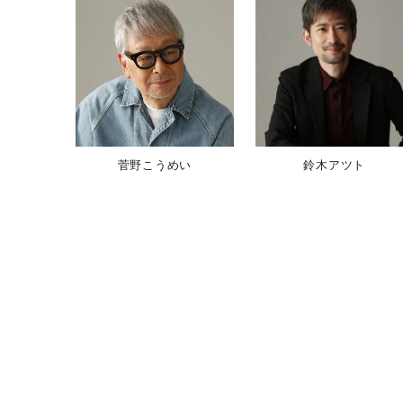
s
[
ビ
ク
タ
ー
ミ
ュ
菅野こうめい
鈴木アツト
ー
ジ
ッ
ク
ア
ー
ツ
株
式
会
社
]