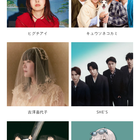
ヒグチアイ
キュウソネコカミ
吉澤嘉代子
SHE'S