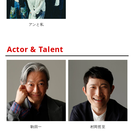
アンと私
Actor & Talent
駒田一
村岡哲至