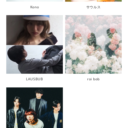
Kono
サウルス
LAUSBUB
roi bob