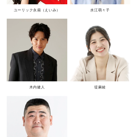
ユーリック永扇（えいみ）
水江萌々子
木内健人
堤麻綾