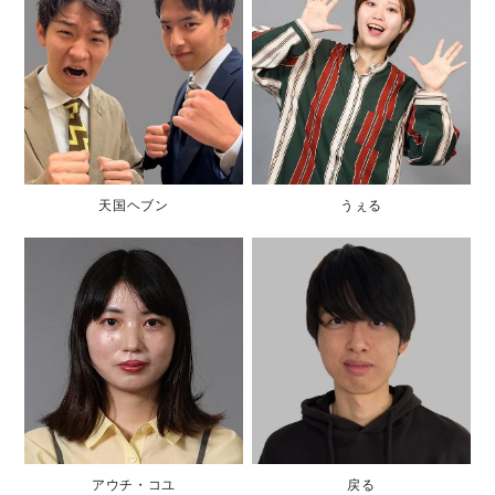
天国ヘブン
うぇる
アウチ・コユ
戻る