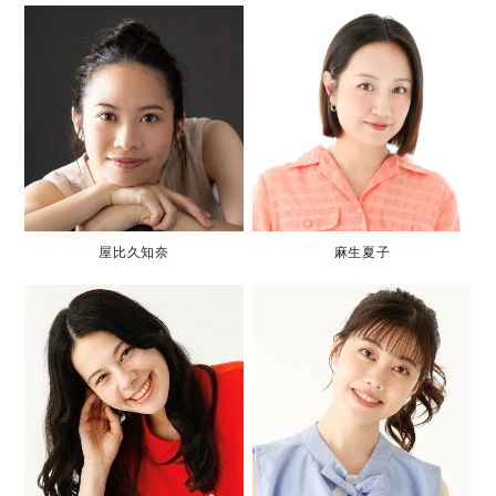
屋比久知奈
麻生夏子