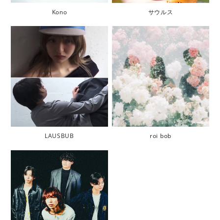
Kono
サウルス
LAUSBUB
roi bob