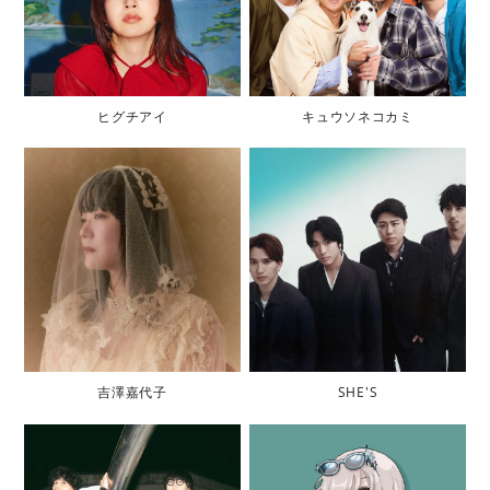
ヒグチアイ
キュウソネコカミ
吉澤嘉代子
SHE'S