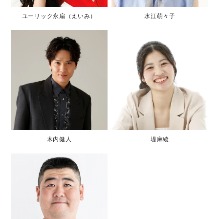
ユーリック永扇（えいみ）
水江萌々子
木内健人
堤麻綾