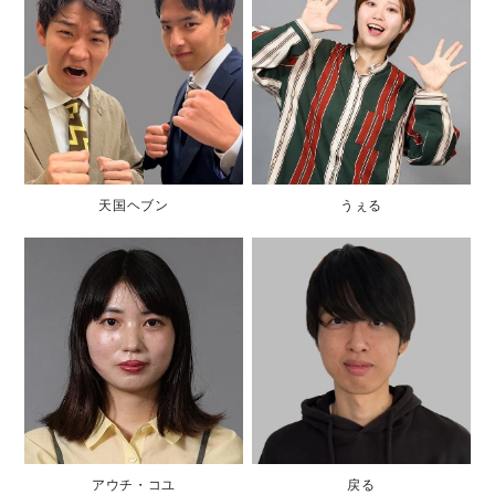
天国ヘブン
うぇる
アウチ・コユ
戻る