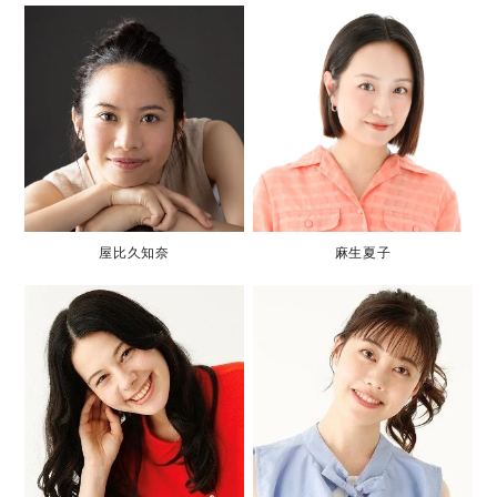
屋比久知奈
麻生夏子