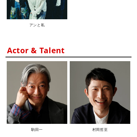
アンと私
Actor & Talent
駒田一
村岡哲至