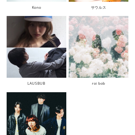
Kono
サウルス
LAUSBUB
roi bob