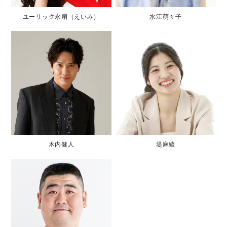
ユーリック永扇（えいみ）
水江萌々子
木内健人
堤麻綾