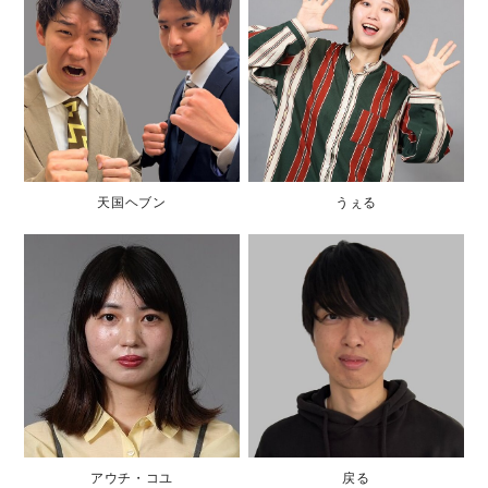
天国ヘブン
うぇる
アウチ・コユ
戻る