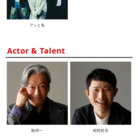
アンと私
Actor & Talent
駒田一
村岡哲至