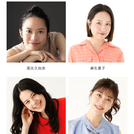
屋比久知奈
麻生夏子