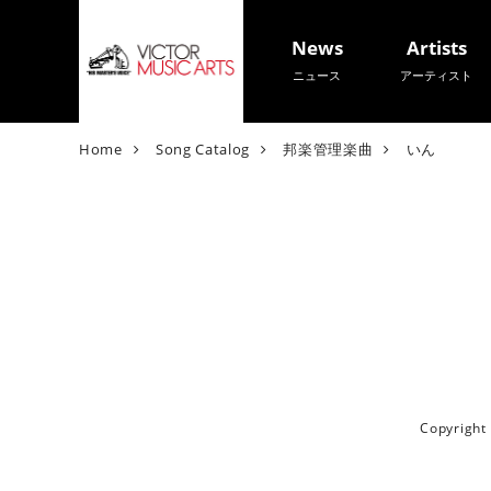
News
Artists
ニュース
アーティスト
V
Home
Song Catalog
邦楽管理楽曲
いん
i
c
t
o
r
M
u
s
i
c
A
Copyrigh
r
t