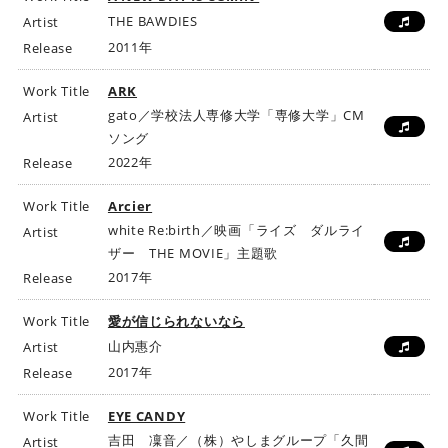
ビ
THE BAWDIES
Artist
ク
2011年
Release
タ
ー
Work Title
ARK
ミ
gato／学校法人専修大学「専修大学」CM
Artist
ュ
ソング
ー
2022年
Release
ジ
ッ
Work Title
Arcier
ク
white Re:birth／映画「ライズ ダルライ
Artist
ア
ザー THE MOVIE」主題歌
ー
2017年
Release
ツ
株
Work Title
愛が信じられないなら
式
山内惠介
Artist
会
2017年
Release
社
]
Work Title
EYE CANDY
吉田 凜音／（株）やしまグループ「久間
Artist