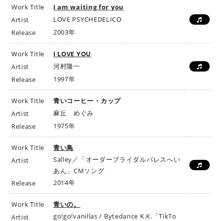
Work Title
I am waiting for you
LOVE PSYCHEDELICO
Artist
2003年
Release
Work Title
I LOVE YOU
河村隆一
Artist
1997年
Release
Work Title
青いコーヒー・カップ
麻丘 めぐみ
Artist
1975年
Release
Work Title
青い鳥
Salley／「オーダーブライダルパレスへい
Artist
あん」CMソング
2014年
Release
Work Title
青いの。
go!go!vanillas / Bytedance K.K.「TikTo
Artist