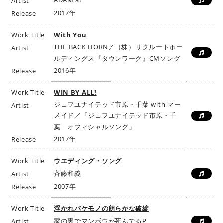
ADAM at
Artist
2017年
Release
Work Title
With You
THE BACK HORN／（株）リクルートホー
Artist
ルディングス『タウンワーク』CMソング
2016年
Release
Work Title
WIN BY ALL!
ジェフユナイテッド市原・千葉 with マー
Artist
メイド／「ジェフユナイテッド市原・千
葉 オフィシャルソング」
2017年
Release
Work Title
ウエディング・ソング
斉藤和義
Artist
2007年
Release
Work Title
浮かれバケモノの朗らかな破綻
家の裏でマンボウが死んでるP
Artist