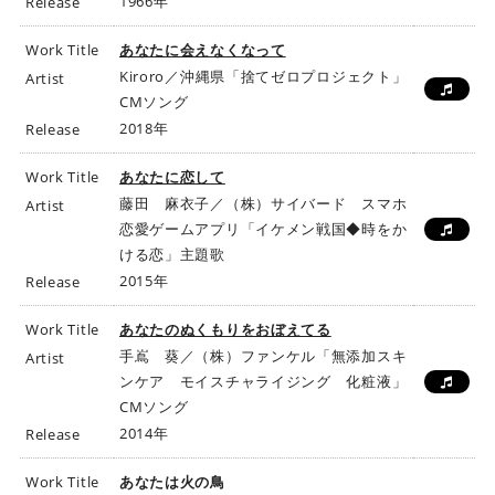
1966年
Release
Work Title
あなたに会えなくなって
Kiroro／沖縄県「捨てゼロプロジェクト」
Artist
CMソング
2018年
Release
Work Title
あなたに恋して
藤田 麻衣子／（株）サイバード スマホ
Artist
恋愛ゲームアプリ「イケメン戦国◆時をか
ける恋」主題歌
2015年
Release
Work Title
あなたのぬくもりをおぼえてる
手嶌 葵／（株）ファンケル「無添加スキ
Artist
ンケア モイスチャライジング 化粧液」
CMソング
2014年
Release
Work Title
あなたは火の鳥