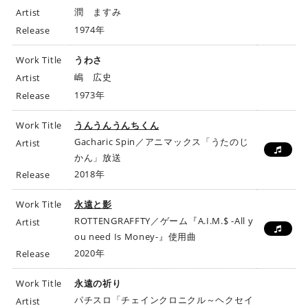
潤 ますみ
Artist
1974年
Release
Work Title
うわさ
嶋 広史
Artist
1973年
Release
Work Title
うんうんうんちくん
Gacharic Spin／アニマックス「うたのじ
Artist
かん」放送
2018年
Release
Work Title
永遠と影
ROTTENGRAFFTY／ゲーム『A.I.M.$ -All y
Artist
ou need Is Money-』使用曲
2020年
Release
Work Title
永遠の祈り
パチスロ「チェインクロニクル～ヘクセイ
Artist