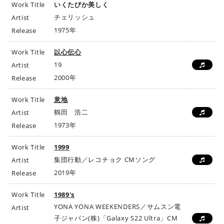
Work Title
いくたびか美しく
チェリッシュ
Artist
1975年
Release
Work Title
以心伝心
19
Artist
2000年
Release
Work Title
意地
鶴田 浩二
Artist
1973年
Release
Work Title
1999
集団行動／レコチョク CMソング
Artist
2019年
Release
Work Title
1989's
YONA YONA WEEKENDERS／サムスン電
Artist
子ジャパン(株)「Galaxy S22 Ultra」CM