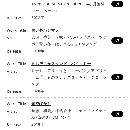
k/Amazon Music Unlimited 4ヶ月無料
キャンペーン」
2022年
Release
Work Title
青い冬ハジマレ
広瀬 香美／（株）アルペン『スポーツデ
Artist
ポ「青い冬、はじまる」』CMソング
2016年
Release
Work Title
あおぞら☀スタンド・バイ・ミー
ミナミコアリクイとマレーバク／アプリゲ
Artist
ーム「けものフレンズ３」キャラクターソ
ング
2020年
Release
Work Title
青空ばかり
斉藤 和義／株式会社マイナビ「マイナビ
Artist
就活2019」CMソング
2018年
Release