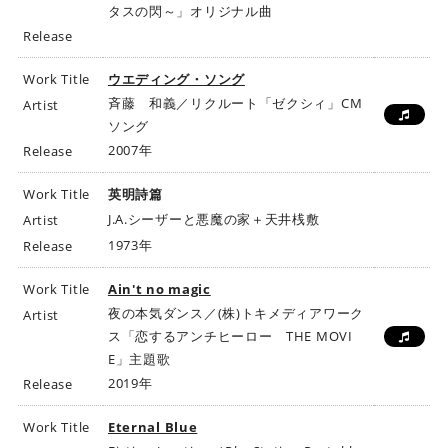
タスの閃～」オリジナル曲
Release
Work Title
ウエディング・ソング
斉藤 和義／リクルート「ゼクシィ」CM
Artist
ソング
2007年
Release
Work Title
英明詩篇
J.A.シーザーと悪魔の家＋天井桟敷
Artist
1973年
Release
Work Title
Ain't no magic
夜の本気ダンス／(株)トキメディアワーク
Artist
ス「恋するアンチヒーロー THE MOVI
E」主題歌
2019年
Release
Work Title
Eternal Blue