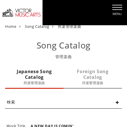
MENU
V
Home
Song Catalog
邦楽管理楽曲
i
c
Song Catalog
t
o
管理楽曲
r
M
Japanese Song
Foreign Song
u
Catalog
Catalog
s
邦楽管理楽曲
洋楽管理楽曲
i
c
A
検索
r
t
s
[
Work Title
A NEW DAY IS COMIN’