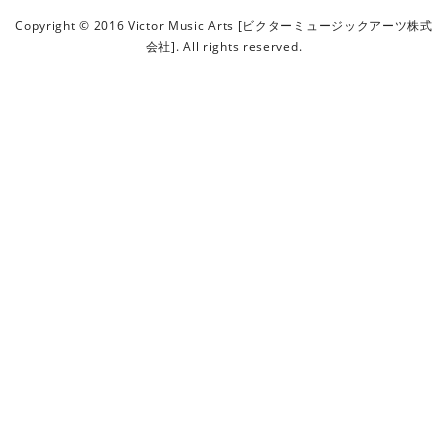
ビ
Copyright © 2016 Victor Music Arts [ビクターミュージックアーツ株式
ク
会社]. All rights reserved.
タ
ー
ミ
ュ
ー
ジ
ッ
ク
ア
ー
ツ
株
式
会
社
]