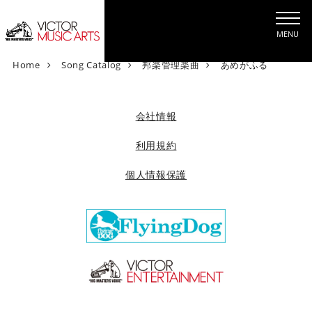
MENU
V
Home
Song Catalog
邦楽管理楽曲
あめがふる
i
c
t
会社情報
o
r
利用規約
M
個人情報保護
u
s
i
c
A
r
t
s
[