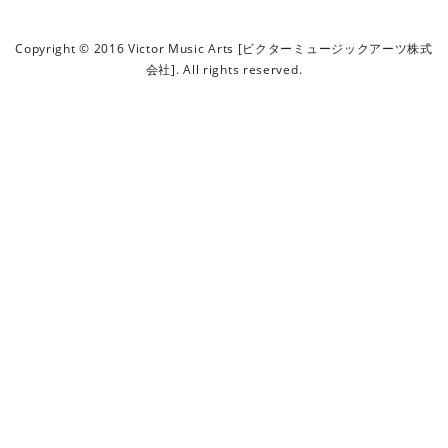
ビ
ク
Copyright © 2016 Victor Music Arts [ビクターミュージックアーツ株式
タ
会社]. All rights reserved.
ー
ミ
ュ
ー
ジ
ッ
ク
ア
ー
ツ
株
式
会
社
]