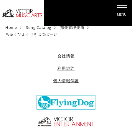
MENU
V
Home
Song Catalog
邦楽管理楽曲
i
ちゅうびょうげきはつぼーい
c
t
o
会社情報
r
M
利用規約
u
個人情報保護
s
i
c
A
r
t
s
[