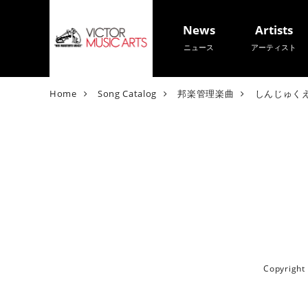
News
Artists
ニュース
アーティスト
V
Home
Song Catalog
邦楽管理楽曲
しんじゅく
i
c
t
o
r
M
u
s
i
c
A
Copyrigh
r
t