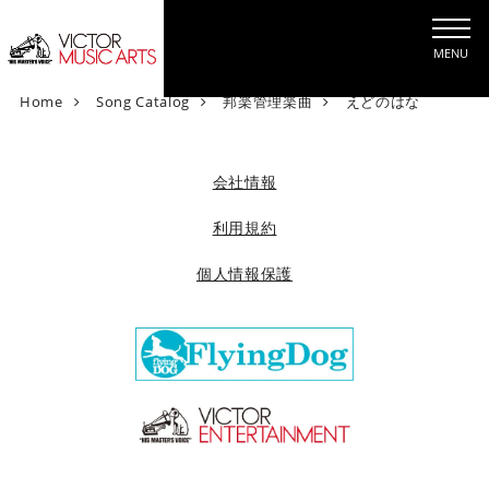
MENU
V
Home
Song Catalog
邦楽管理楽曲
えどのはな
i
c
t
会社情報
o
r
利用規約
M
個人情報保護
u
s
i
c
A
r
t
s
[