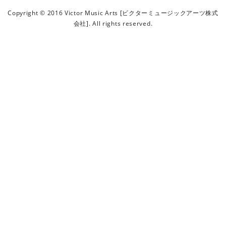
ビ
Copyright © 2016 Victor Music Arts [ビクターミュージックアーツ株式
ク
会社]. All rights reserved.
タ
ー
ミ
ュ
ー
ジ
ッ
ク
ア
ー
ツ
株
式
会
社
]