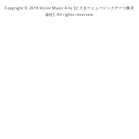
ビ
Copyright © 2016 Victor Music Arts [ビクターミュージックアーツ株式
ク
会社]. All rights reserved.
タ
ー
ミ
ュ
ー
ジ
ッ
ク
ア
ー
ツ
株
式
会
社
]