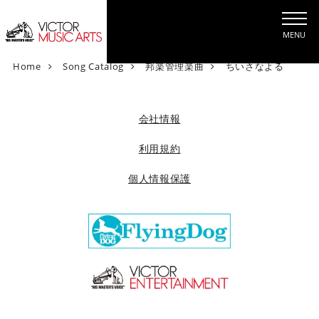
MENU
V
Home
Song Catalog
邦楽管理楽曲
ちいさなよる
i
c
t
会社情報
o
r
利用規約
M
個人情報保護
u
s
i
c
A
r
t
s
[