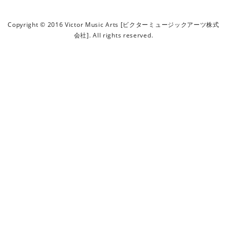
ビ
ク
Copyright © 2016 Victor Music Arts [ビクターミュージックアーツ株式
タ
会社]. All rights reserved.
ー
ミ
ュ
ー
ジ
ッ
ク
ア
ー
ツ
株
式
会
社
]