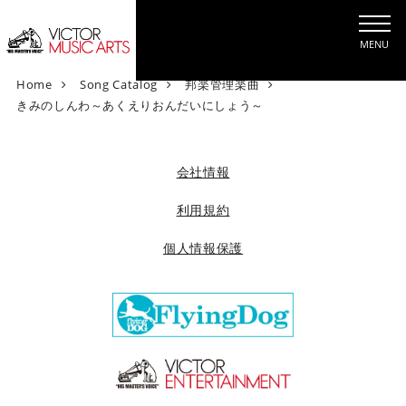
MENU
V
Home
Song Catalog
邦楽管理楽曲
i
きみのしんわ～あくえりおんだいにしょう～
c
t
o
会社情報
r
M
利用規約
u
個人情報保護
s
i
c
A
r
t
s
[