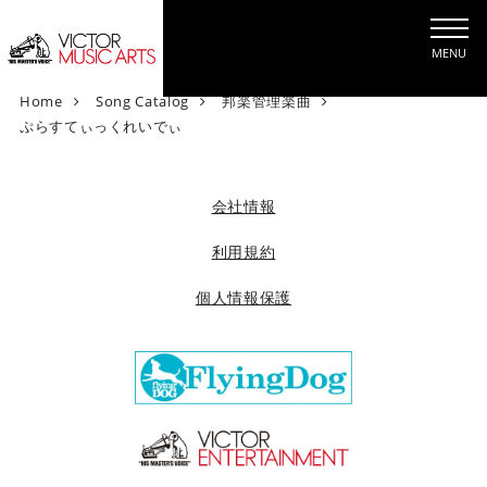
MENU
V
Home
Song Catalog
邦楽管理楽曲
i
ぷらすてぃっくれいでぃ
c
t
o
会社情報
r
M
利用規約
u
個人情報保護
s
i
c
A
r
t
s
[