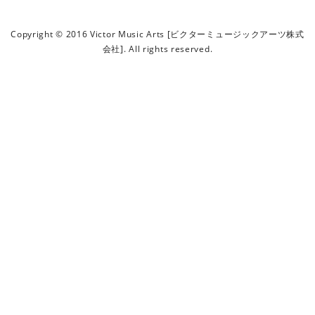
ビ
ク
Copyright © 2016 Victor Music Arts [ビクターミュージックアーツ株式
タ
会社]. All rights reserved.
ー
ミ
ュ
ー
ジ
ッ
ク
ア
ー
ツ
株
式
会
社
]