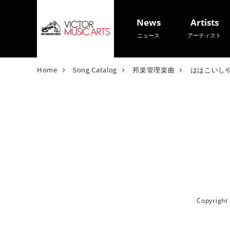
News
Artists
ニュース
アーティスト
V
Home
Song Catalog
邦楽管理楽曲
ははこいし
i
c
t
o
r
M
u
s
i
c
A
Copyrigh
r
t