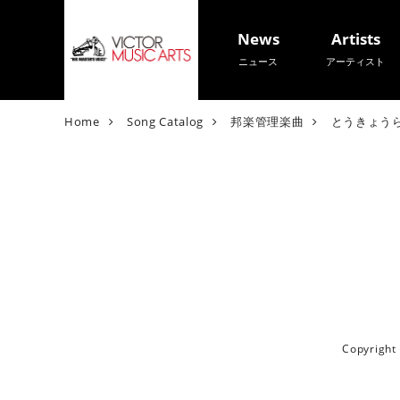
News
Artists
ニュース
アーティスト
V
Home
Song Catalog
邦楽管理楽曲
とうきょう
i
c
t
o
r
M
u
s
i
c
A
Copyrigh
r
t