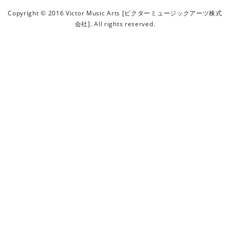
ビ
Copyright © 2016 Victor Music Arts [ビクターミュージックアーツ株式
ク
会社]. All rights reserved.
タ
ー
ミ
ュ
ー
ジ
ッ
ク
ア
ー
ツ
株
式
会
社
]