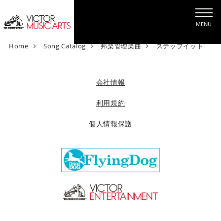
MENU
V
Home
Song Catalog
邦楽管理楽曲
ステップイット
i
c
t
会社情報
o
r
利用規約
M
個人情報保護
u
s
i
c
A
r
t
s
[