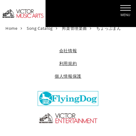
MENU
V
Home
Song Catalog
邦楽管理楽曲
ちょっぷまん
i
c
t
会社情報
o
r
利用規約
M
個人情報保護
u
s
i
c
A
r
t
s
[