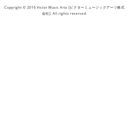
ビ
Copyright © 2016 Victor Music Arts [ビクターミュージックアーツ株式
ク
会社]. All rights reserved.
タ
ー
ミ
ュ
ー
ジ
ッ
ク
ア
ー
ツ
株
式
会
社
]