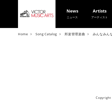
News
Artists
ニュース
アーティスト
V
Home
Song Catalog
邦楽管理楽曲
みんなみん
i
c
t
o
r
M
u
s
i
c
A
Copyrigh
r
t