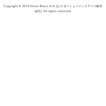
ビ
Copyright © 2016 Victor Music Arts [ビクターミュージックアーツ株式
ク
会社]. All rights reserved.
タ
ー
ミ
ュ
ー
ジ
ッ
ク
ア
ー
ツ
株
式
会
社
]