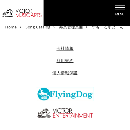
MENU
V
Home
Song Catalog
邦楽管理楽曲
すもーるすとーん
i
c
t
会社情報
o
r
利用規約
M
個人情報保護
u
s
i
c
A
r
t
s
[