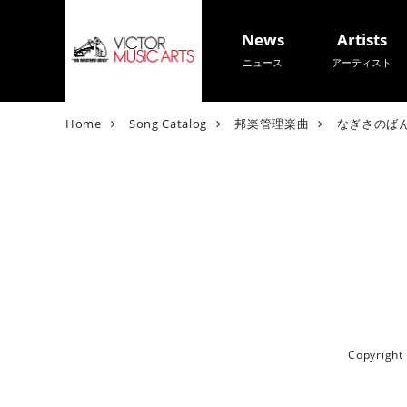
News
Artists
ニュース
アーティスト
V
Home
Song Catalog
邦楽管理楽曲
なぎさのば
i
c
t
o
r
M
u
s
i
c
A
Copyrigh
r
t