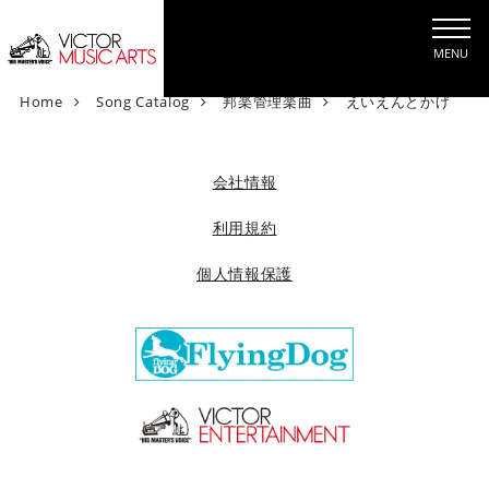
MENU
V
Home
Song Catalog
邦楽管理楽曲
えいえんとかげ
i
c
t
会社情報
o
r
利用規約
M
個人情報保護
u
s
i
c
A
r
t
s
[