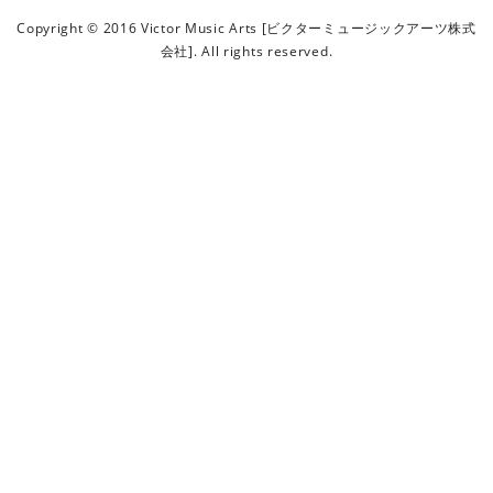
ビ
Copyright © 2016 Victor Music Arts [ビクターミュージックアーツ株式
ク
会社]. All rights reserved.
タ
ー
ミ
ュ
ー
ジ
ッ
ク
ア
ー
ツ
株
式
会
社
]