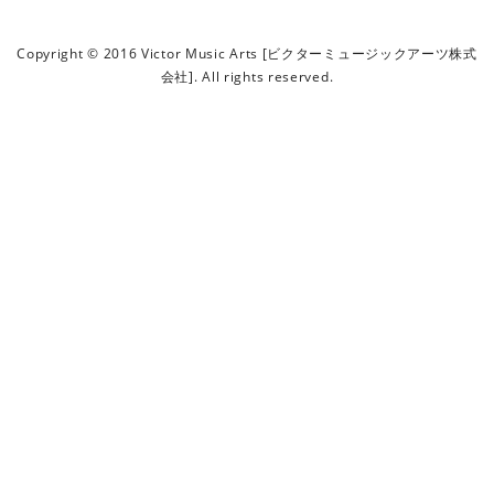
ビ
ク
Copyright © 2016 Victor Music Arts [ビクターミュージックアーツ株式
タ
会社]. All rights reserved.
ー
ミ
ュ
ー
ジ
ッ
ク
ア
ー
ツ
株
式
会
社
]