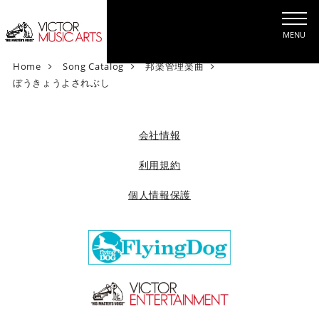
MENU
V
Home
Song Catalog
邦楽管理楽曲
i
ぼうきょうよされぶし
c
t
o
会社情報
r
M
利用規約
u
個人情報保護
s
i
c
A
r
t
s
[