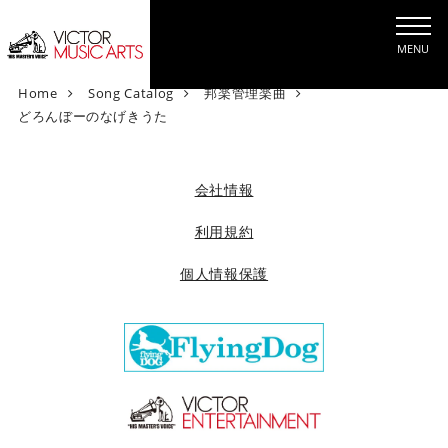
MENU
V
Home
Song Catalog
邦楽管理楽曲
i
どろんぼーのなげきうた
c
t
o
会社情報
r
M
利用規約
u
個人情報保護
s
i
c
A
r
t
s
[