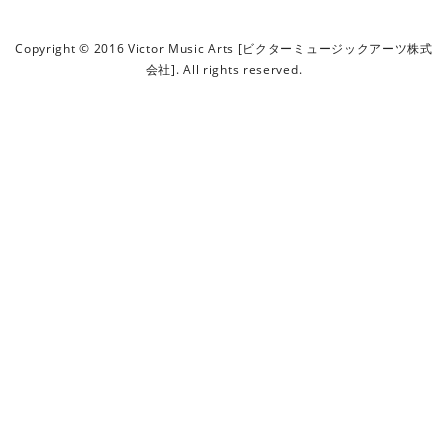
ビ
ク
Copyright © 2016 Victor Music Arts [ビクターミュージックアーツ株式
タ
会社]. All rights reserved.
ー
ミ
ュ
ー
ジ
ッ
ク
ア
ー
ツ
株
式
会
社
]