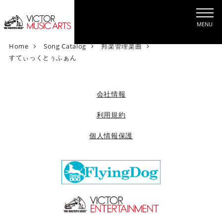
MENU
V
Home
Song Catalog
邦楽管理楽曲
i
すてぃっくとぅふぁん
c
t
o
会社情報
r
M
利用規約
u
個人情報保護
s
i
c
A
r
t
s
[