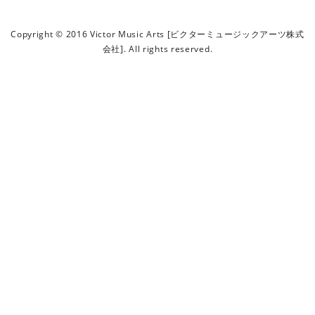
ビ
ク
Copyright © 2016 Victor Music Arts [ビクターミュージックアーツ株式
タ
会社]. All rights reserved.
ー
ミ
ュ
ー
ジ
ッ
ク
ア
ー
ツ
株
式
会
社
]