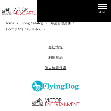
MENU
V
Home
Song Catalog
邦楽管理楽曲
i
はろーまいすぺしゃるでい
c
t
o
会社情報
r
M
利用規約
u
個人情報保護
s
i
c
A
r
t
s
[