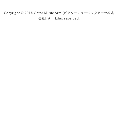
ビ
ク
Copyright © 2016 Victor Music Arts [ビクターミュージックアーツ株式
タ
会社]. All rights reserved.
ー
ミ
ュ
ー
ジ
ッ
ク
ア
ー
ツ
株
式
会
社
]