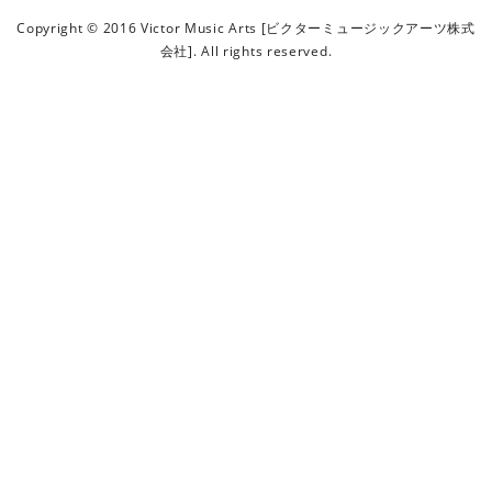
ビ
Copyright © 2016 Victor Music Arts [ビクターミュージックアーツ株式
ク
会社]. All rights reserved.
タ
ー
ミ
ュ
ー
ジ
ッ
ク
ア
ー
ツ
株
式
会
社
]