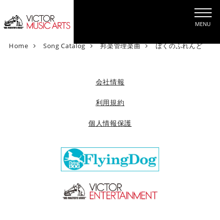
MENU
V
Home
Song Catalog
邦楽管理楽曲
ぼくのふれんど
i
c
t
会社情報
o
r
利用規約
M
個人情報保護
u
s
i
c
A
r
t
s
[