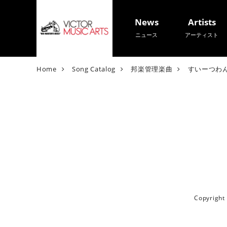
News
Artists
ニュース
アーティスト
V
Home
Song Catalog
邦楽管理楽曲
すいーつわ
i
c
t
o
r
M
u
s
i
c
A
Copyrigh
r
t