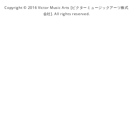
ビ
Copyright © 2016 Victor Music Arts [ビクターミュージックアーツ株式
ク
会社]. All rights reserved.
タ
ー
ミ
ュ
ー
ジ
ッ
ク
ア
ー
ツ
株
式
会
社
]