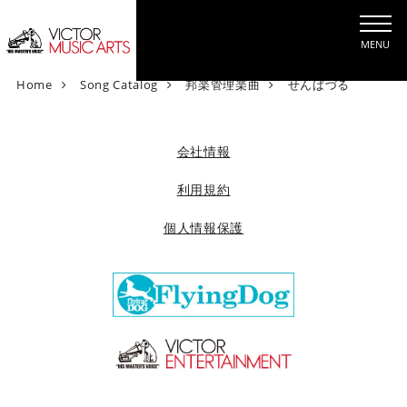
MENU
V
Home
Song Catalog
邦楽管理楽曲
せんばづる
i
c
t
会社情報
o
r
利用規約
M
個人情報保護
u
s
i
c
A
r
t
s
[