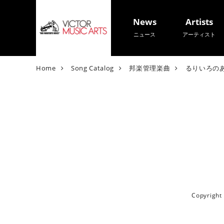
News
Artists
ニュース
アーティスト
V
Home
Song Catalog
邦楽管理楽曲
るりいろの
i
c
t
o
r
M
u
s
i
c
A
Copyrigh
r
t