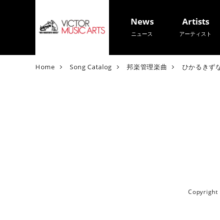
News
Artists
ニュース
アーティスト
V
Home
Song Catalog
邦楽管理楽曲
ひかるきず
i
c
t
o
r
M
u
s
i
c
A
Copyrigh
r
t