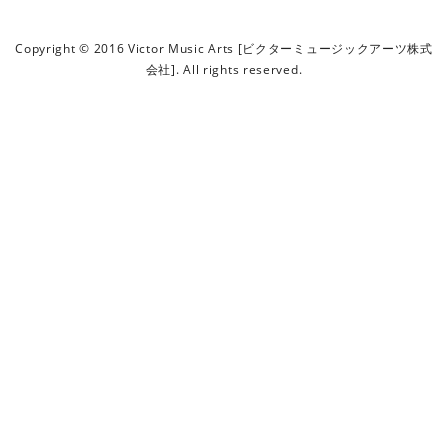
ビ
ク
Copyright © 2016 Victor Music Arts [ビクターミュージックアーツ株式
タ
会社]. All rights reserved.
ー
ミ
ュ
ー
ジ
ッ
ク
ア
ー
ツ
株
式
会
社
]