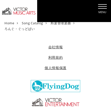
MENU
V
Home
Song Catalog
邦楽管理楽曲
i
ろんぐ・ぐっどばい
c
t
o
会社情報
r
M
利用規約
u
個人情報保護
s
i
c
A
r
t
s
[