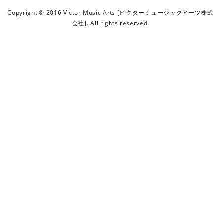
ビ
Copyright © 2016 Victor Music Arts [ビクターミュージックアーツ株式
ク
会社]. All rights reserved.
タ
ー
ミ
ュ
ー
ジ
ッ
ク
ア
ー
ツ
株
式
会
社
]