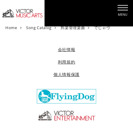
MENU
V
Home
Song Catalog
邦楽管理楽曲
でじゃヴ
i
c
t
会社情報
o
r
利用規約
M
個人情報保護
u
s
i
c
A
r
t
s
[