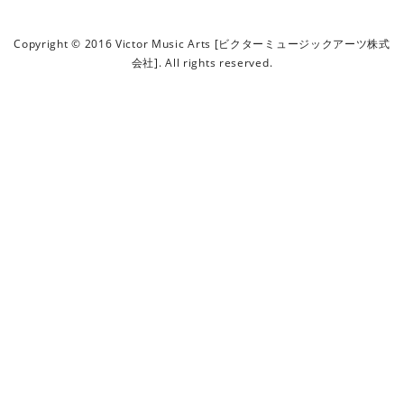
ビ
ク
Copyright © 2016 Victor Music Arts [ビクターミュージックアーツ株式
タ
会社]. All rights reserved.
ー
ミ
ュ
ー
ジ
ッ
ク
ア
ー
ツ
株
式
会
社
]