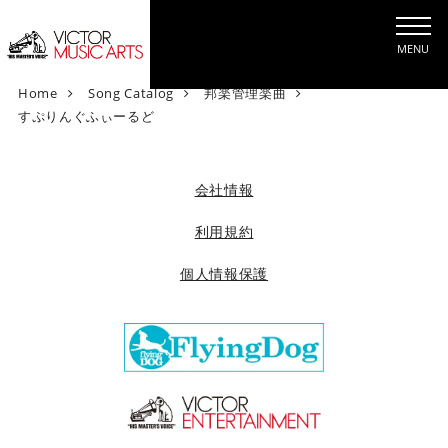
MENU
V
Home
Song Catalog
邦楽管理楽曲
i
すぷりんぐふぃーるど
c
t
o
会社情報
r
M
利用規約
u
個人情報保護
s
i
c
A
r
t
s
[