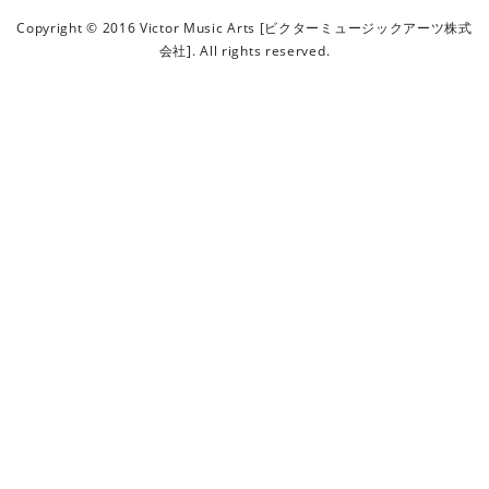
ビ
Copyright © 2016 Victor Music Arts [ビクターミュージックアーツ株式
ク
会社]. All rights reserved.
タ
ー
ミ
ュ
ー
ジ
ッ
ク
ア
ー
ツ
株
式
会
社
]