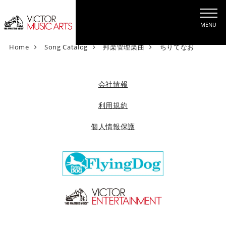
MENU
V
Home
Song Catalog
邦楽管理楽曲
ちりてなお
i
c
t
会社情報
o
r
利用規約
M
個人情報保護
u
s
i
c
A
r
t
s
[