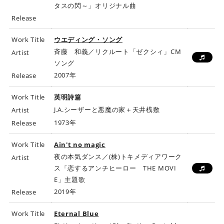
タスの閃～」オリジナル曲
Release
Work Title
ウエディング・ソング
斉藤 和義／リクルート「ゼクシィ」CM
Artist
ソング
2007年
Release
Work Title
英明詩篇
J.A.シーザーと悪魔の家＋天井桟敷
Artist
1973年
Release
Work Title
Ain't no magic
夜の本気ダンス／(株)トキメディアワーク
Artist
ス「恋するアンチヒーロー THE MOVI
E」主題歌
2019年
Release
Work Title
Eternal Blue