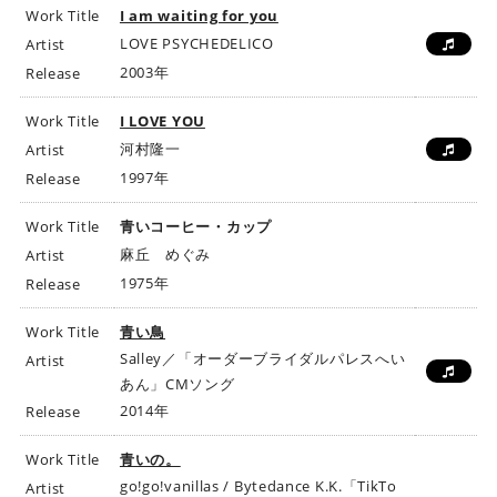
Work Title
I am waiting for you
LOVE PSYCHEDELICO
Artist
2003年
Release
Work Title
I LOVE YOU
河村隆一
Artist
1997年
Release
Work Title
青いコーヒー・カップ
麻丘 めぐみ
Artist
1975年
Release
Work Title
青い鳥
Salley／「オーダーブライダルパレスへい
Artist
あん」CMソング
2014年
Release
Work Title
青いの。
go!go!vanillas / Bytedance K.K.「TikTo
Artist