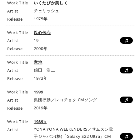
Work Title
いくたびか美しく
チェリッシュ
Artist
1975年
Release
Work Title
以心伝心
19
Artist
2000年
Release
Work Title
意地
鶴田 浩二
Artist
1973年
Release
Work Title
1999
集団行動／レコチョク CMソング
Artist
2019年
Release
Work Title
1989's
YONA YONA WEEKENDERS／サムスン電
Artist
子ジャパン(株)「Galaxy S22 Ultra」CM