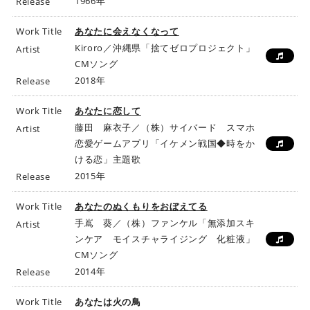
1966年
Release
Work Title
あなたに会えなくなって
Kiroro／沖縄県「捨てゼロプロジェクト」
Artist
CMソング
2018年
Release
Work Title
あなたに恋して
藤田 麻衣子／（株）サイバード スマホ
Artist
恋愛ゲームアプリ「イケメン戦国◆時をか
ける恋」主題歌
2015年
Release
Work Title
あなたのぬくもりをおぼえてる
手嶌 葵／（株）ファンケル「無添加スキ
Artist
ンケア モイスチャライジング 化粧液」
CMソング
2014年
Release
Work Title
あなたは火の鳥