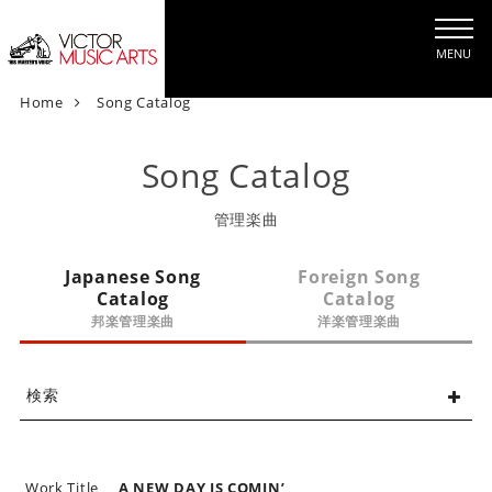
MENU
V
Home
Song Catalog
i
c
Song Catalog
t
o
管理楽曲
r
M
Japanese Song
Foreign Song
u
Catalog
Catalog
s
邦楽管理楽曲
洋楽管理楽曲
i
c
A
検索
r
t
s
[
Work Title
A NEW DAY IS COMIN’