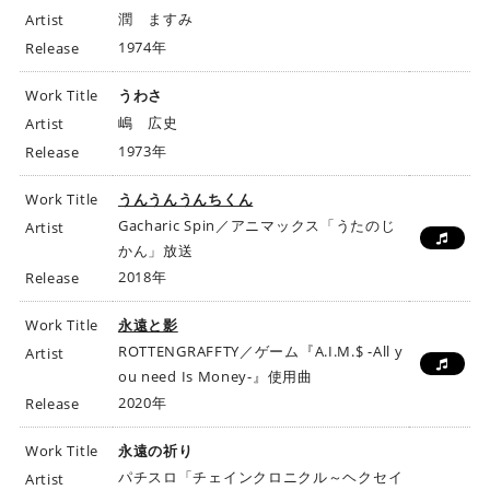
潤 ますみ
Artist
1974年
Release
Work Title
うわさ
嶋 広史
Artist
1973年
Release
Work Title
うんうんうんちくん
Gacharic Spin／アニマックス「うたのじ
Artist
かん」放送
2018年
Release
Work Title
永遠と影
ROTTENGRAFFTY／ゲーム『A.I.M.$ -All y
Artist
ou need Is Money-』使用曲
2020年
Release
Work Title
永遠の祈り
パチスロ「チェインクロニクル～ヘクセイ
Artist