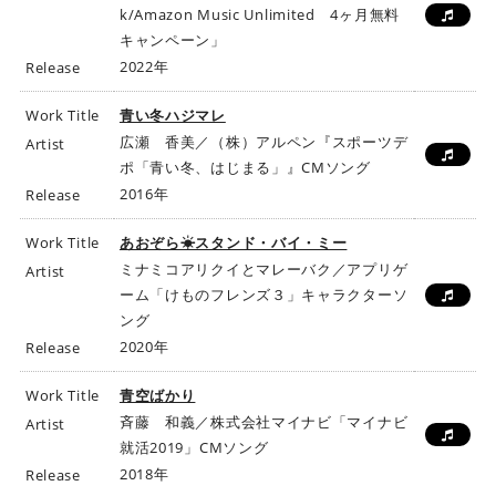
k/Amazon Music Unlimited 4ヶ月無料
キャンペーン」
2022年
Release
Work Title
青い冬ハジマレ
広瀬 香美／（株）アルペン『スポーツデ
Artist
ポ「青い冬、はじまる」』CMソング
2016年
Release
Work Title
あおぞら☀スタンド・バイ・ミー
ミナミコアリクイとマレーバク／アプリゲ
Artist
ーム「けものフレンズ３」キャラクターソ
ング
2020年
Release
Work Title
青空ばかり
斉藤 和義／株式会社マイナビ「マイナビ
Artist
就活2019」CMソング
2018年
Release