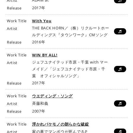
ADAM at
Artist
2017年
Release
Work Title
With You
THE BACK HORN／（株）リクルートホー
Artist
ルディングス『タウンワーク』CMソング
2016年
Release
Work Title
WIN BY ALL!
ジェフユナイテッド市原・千葉 with マー
Artist
メイド／「ジェフユナイテッド市原・千
葉 オフィシャルソング」
2017年
Release
Work Title
ウエディング・ソング
斉藤和義
Artist
2007年
Release
Work Title
浮かれバケモノの朗らかな破綻
家の裏でマンボウが死んでるP
Artist