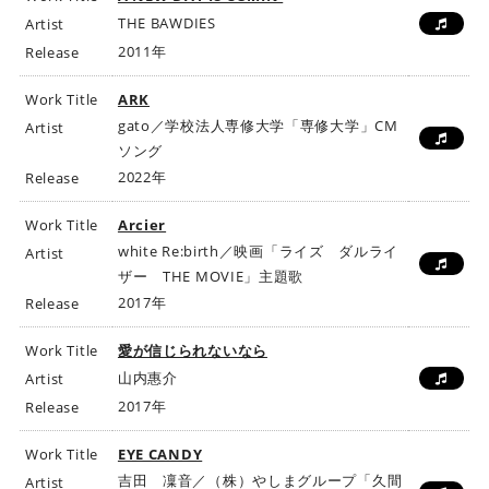
ビ
THE BAWDIES
Artist
ク
2011年
Release
タ
ー
Work Title
ARK
ミ
gato／学校法人専修大学「専修大学」CM
Artist
ュ
ソング
ー
2022年
Release
ジ
ッ
Work Title
Arcier
ク
white Re:birth／映画「ライズ ダルライ
Artist
ア
ザー THE MOVIE」主題歌
ー
2017年
Release
ツ
株
Work Title
愛が信じられないなら
式
山内惠介
Artist
会
2017年
Release
社
]
Work Title
EYE CANDY
吉田 凜音／（株）やしまグループ「久間
Artist