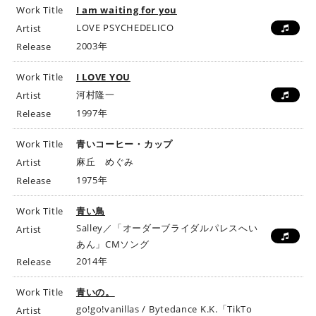
Work Title
I am waiting for you
LOVE PSYCHEDELICO
Artist
2003年
Release
Work Title
I LOVE YOU
河村隆一
Artist
1997年
Release
Work Title
青いコーヒー・カップ
麻丘 めぐみ
Artist
1975年
Release
Work Title
青い鳥
Salley／「オーダーブライダルパレスへい
Artist
あん」CMソング
2014年
Release
Work Title
青いの。
go!go!vanillas / Bytedance K.K.「TikTo
Artist