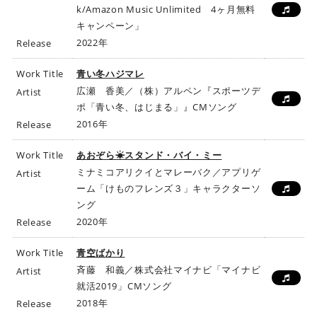
k/Amazon Music Unlimited 4ヶ月無料
キャンペーン」
2022年
Release
Work Title
青い冬ハジマレ
広瀬 香美／（株）アルペン『スポーツデ
Artist
ポ「青い冬、はじまる」』CMソング
2016年
Release
Work Title
あおぞら☀スタンド・バイ・ミー
ミナミコアリクイとマレーバク／アプリゲ
Artist
ーム「けものフレンズ３」キャラクターソ
ング
2020年
Release
Work Title
青空ばかり
斉藤 和義／株式会社マイナビ「マイナビ
Artist
就活2019」CMソング
2018年
Release