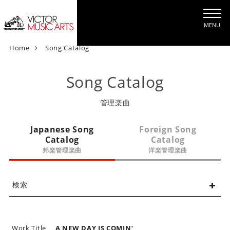
MENU
V
Home
Song Catalog
i
c
Song Catalog
t
o
管理楽曲
r
M
Japanese Song
Foreign Song
u
Catalog
Catalog
s
邦楽管理楽曲
洋楽管理楽曲
i
c
A
検索
r
t
s
[
Work Title
A NEW DAY IS COMIN’