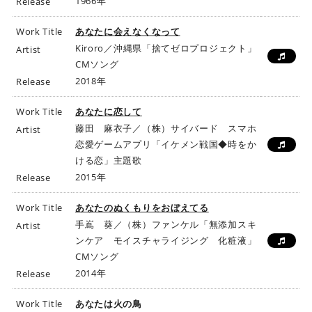
1966年
Release
Work Title
あなたに会えなくなって
Kiroro／沖縄県「捨てゼロプロジェクト」
Artist
CMソング
2018年
Release
Work Title
あなたに恋して
藤田 麻衣子／（株）サイバード スマホ
Artist
恋愛ゲームアプリ「イケメン戦国◆時をか
ける恋」主題歌
2015年
Release
Work Title
あなたのぬくもりをおぼえてる
手嶌 葵／（株）ファンケル「無添加スキ
Artist
ンケア モイスチャライジング 化粧液」
CMソング
2014年
Release
Work Title
あなたは火の鳥