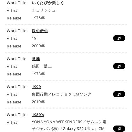
Work Title
いくたびか美しく
チェリッシュ
Artist
1975年
Release
Work Title
以心伝心
19
Artist
2000年
Release
Work Title
意地
鶴田 浩二
Artist
1973年
Release
Work Title
1999
集団行動／レコチョク CMソング
Artist
2019年
Release
Work Title
1989's
YONA YONA WEEKENDERS／サムスン電
Artist
子ジャパン(株)「Galaxy S22 Ultra」CM