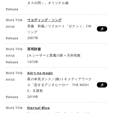
タスの閃～」オリジナル曲
Release
Work Title
ウエディング・ソング
斉藤 和義／リクルート「ゼクシィ」CM
Artist
ソング
2007年
Release
Work Title
英明詩篇
J.A.シーザーと悪魔の家＋天井桟敷
Artist
1973年
Release
Work Title
Ain't no magic
夜の本気ダンス／(株)トキメディアワーク
Artist
ス「恋するアンチヒーロー THE MOVI
E」主題歌
2019年
Release
Work Title
Eternal Blue