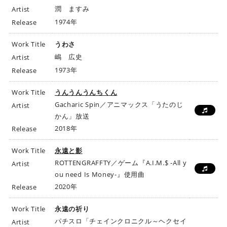
潤 ますみ
Artist
1974年
Release
Work Title
うわさ
嶋 広史
Artist
1973年
Release
Work Title
うんうんうんちくん
Gacharic Spin／アニマックス「うたのじ
Artist
かん」放送
2018年
Release
Work Title
永遠と影
ROTTENGRAFFTY／ゲーム『A.I.M.$ -All y
Artist
ou need Is Money-』使用曲
2020年
Release
Work Title
永遠の祈り
パチスロ「チェインクロニクル～ヘクセイ
Artist