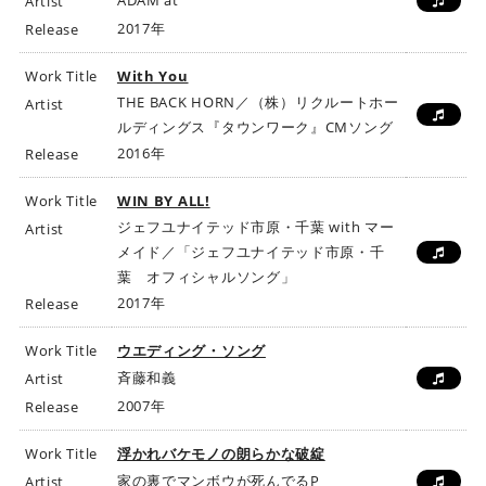
ADAM at
Artist
2017年
Release
Work Title
With You
THE BACK HORN／（株）リクルートホー
Artist
ルディングス『タウンワーク』CMソング
2016年
Release
Work Title
WIN BY ALL!
ジェフユナイテッド市原・千葉 with マー
Artist
メイド／「ジェフユナイテッド市原・千
葉 オフィシャルソング」
2017年
Release
Work Title
ウエディング・ソング
斉藤和義
Artist
2007年
Release
Work Title
浮かれバケモノの朗らかな破綻
家の裏でマンボウが死んでるP
Artist