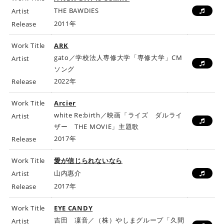
ビ
THE BAWDIES
Artist
ク
2011年
Release
タ
ー
Work Title
ARK
ミ
gato／学校法人専修大学「専修大学」CM
Artist
ュ
ソング
ー
2022年
Release
ジ
ッ
Work Title
Arcier
ク
white Re:birth／映画「ライズ ダルライ
Artist
ア
ザー THE MOVIE」主題歌
ー
2017年
Release
ツ
株
Work Title
愛が信じられないなら
式
山内惠介
Artist
会
2017年
Release
社
]
Work Title
EYE CANDY
吉田 凜音／（株）やしまグループ「久間
Artist