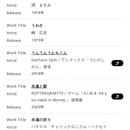
潤 ますみ
Artist
1974年
Release
Work Title
うわさ
嶋 広史
Artist
1973年
Release
Work Title
うんうんうんちくん
Gacharic Spin／アニマックス「うたのじ
Artist
かん」放送
2018年
Release
Work Title
永遠と影
ROTTENGRAFFTY／ゲーム『A.I.M.$ -All y
Artist
ou need Is Money-』使用曲
2020年
Release
Work Title
永遠の祈り
パチスロ「チェインクロニクル～ヘクセイ
Artist