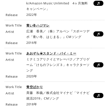
k/Amazon Music Unlimited 4ヶ月無料
キャンペーン」
2022年
Release
Work Title
青い冬ハジマレ
広瀬 香美／（株）アルペン『スポーツデ
Artist
ポ「青い冬、はじまる」』CMソング
2016年
Release
Work Title
あおぞら☀スタンド・バイ・ミー
ミナミコアリクイとマレーバク／アプリゲ
Artist
ーム「けものフレンズ３」キャラクターソ
ング
2020年
Release
Work Title
青空ばかり
斉藤 和義／株式会社マイナビ「マイナビ
Artist
就活2019」CMソング
2018年
Release