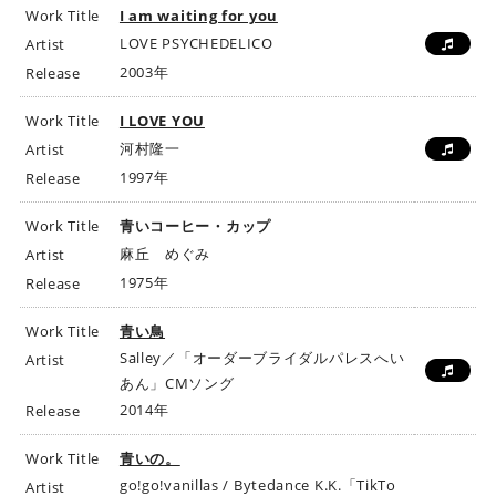
Work Title
I am waiting for you
LOVE PSYCHEDELICO
Artist
2003年
Release
Work Title
I LOVE YOU
河村隆一
Artist
1997年
Release
Work Title
青いコーヒー・カップ
麻丘 めぐみ
Artist
1975年
Release
Work Title
青い鳥
Salley／「オーダーブライダルパレスへい
Artist
あん」CMソング
2014年
Release
Work Title
青いの。
go!go!vanillas / Bytedance K.K.「TikTo
Artist