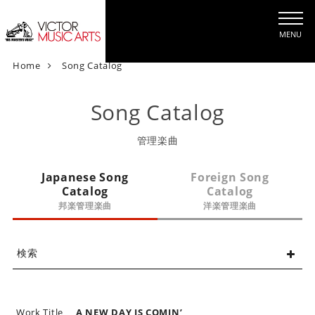
MENU
V
Home
Song Catalog
i
c
Song Catalog
t
o
管理楽曲
r
M
Japanese Song
Foreign Song
u
Catalog
Catalog
s
邦楽管理楽曲
洋楽管理楽曲
i
c
A
検索
r
t
s
[
Work Title
A NEW DAY IS COMIN’