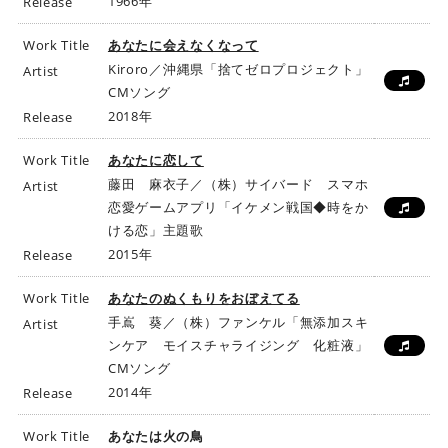
1966年
Release
Work Title
あなたに会えなくなって
Kiroro／沖縄県「捨てゼロプロジェクト」
Artist
CMソング
2018年
Release
Work Title
あなたに恋して
藤田 麻衣子／（株）サイバード スマホ
Artist
恋愛ゲームアプリ「イケメン戦国◆時をか
ける恋」主題歌
2015年
Release
Work Title
あなたのぬくもりをおぼえてる
手嶌 葵／（株）ファンケル「無添加スキ
Artist
ンケア モイスチャライジング 化粧液」
CMソング
2014年
Release
Work Title
あなたは火の鳥