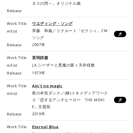
タスの閃～」オリジナル曲
Release
Work Title
ウエディング・ソング
斉藤 和義／リクルート「ゼクシィ」CM
Artist
ソング
2007年
Release
Work Title
英明詩篇
J.A.シーザーと悪魔の家＋天井桟敷
Artist
1973年
Release
Work Title
Ain't no magic
夜の本気ダンス／(株)トキメディアワーク
Artist
ス「恋するアンチヒーロー THE MOVI
E」主題歌
2019年
Release
Work Title
Eternal Blue