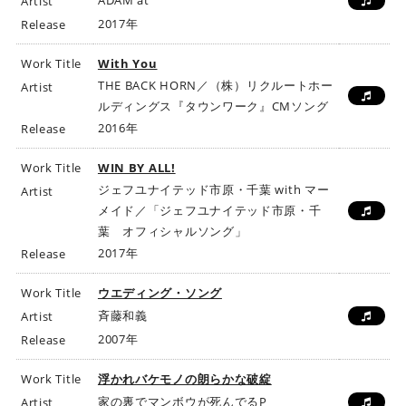
ADAM at
Artist
2017年
Release
Work Title
With You
THE BACK HORN／（株）リクルートホー
Artist
ルディングス『タウンワーク』CMソング
2016年
Release
Work Title
WIN BY ALL!
ジェフユナイテッド市原・千葉 with マー
Artist
メイド／「ジェフユナイテッド市原・千
葉 オフィシャルソング」
2017年
Release
Work Title
ウエディング・ソング
斉藤和義
Artist
2007年
Release
Work Title
浮かれバケモノの朗らかな破綻
家の裏でマンボウが死んでるP
Artist