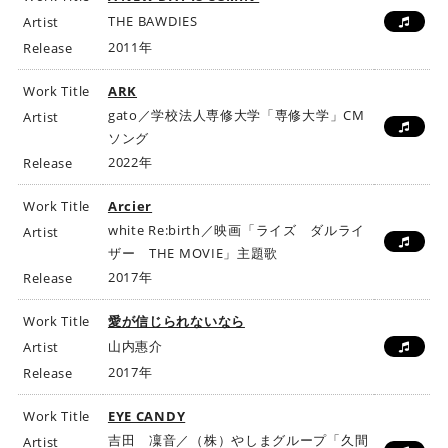
ビ
THE BAWDIES
Artist
ク
2011年
Release
タ
ー
Work Title
ARK
ミ
gato／学校法人専修大学「専修大学」CM
Artist
ュ
ソング
ー
2022年
Release
ジ
ッ
Work Title
Arcier
ク
white Re:birth／映画「ライズ ダルライ
Artist
ア
ザー THE MOVIE」主題歌
ー
2017年
Release
ツ
株
Work Title
愛が信じられないなら
式
山内惠介
Artist
会
2017年
Release
社
]
Work Title
EYE CANDY
吉田 凜音／（株）やしまグループ「久間
Artist