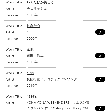
Work Title
いくたびか美しく
チェリッシュ
Artist
1975年
Release
Work Title
以心伝心
19
Artist
2000年
Release
Work Title
意地
鶴田 浩二
Artist
1973年
Release
Work Title
1999
集団行動／レコチョク CMソング
Artist
2019年
Release
Work Title
1989's
YONA YONA WEEKENDERS／サムスン電
Artist
子ジャパン(株)「Galaxy S22 Ultra」CM