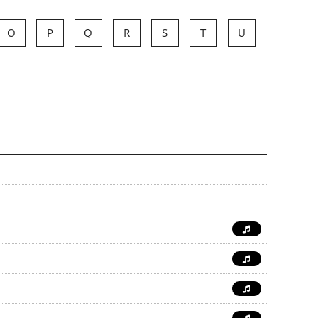
O
P
Q
R
S
T
U