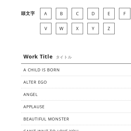
s
[
頭文字
A
B
C
D
E
F
ビ
ク
V
W
X
Y
Z
タ
ー
ミ
ュ
Work Title
ー
タイトル
ジ
A CHILD IS BORN
ッ
ク
ALTER EGO
ア
ー
ANGEL
ツ
株
APPLAUSE
式
会
BEAUTIFUL MONSTER
社
]