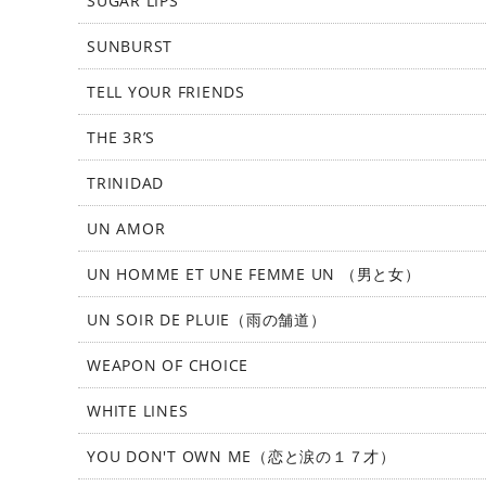
SUGAR LIPS
SUNBURST
TELL YOUR FRIENDS
THE 3R’S
TRINIDAD
UN AMOR
UN HOMME ET UNE FEMME UN （男と女）
UN SOIR DE PLUIE（雨の舗道）
WEAPON OF CHOICE
WHITE LINES
YOU DON'T OWN ME（恋と涙の１７才）