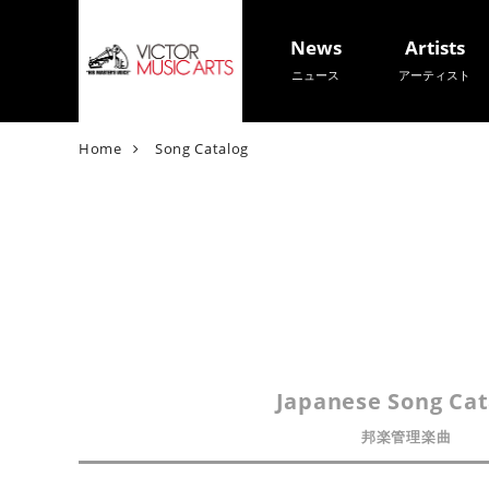
News
Artists
ニュース
アーティスト
V
Home
Song Catalog
i
c
t
o
r
M
u
s
i
Japanese Song Cat
c
A
邦楽管理楽曲
r
t