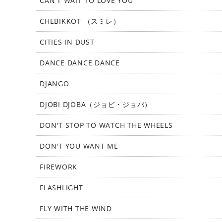
CAN'T WAIT TO LOVE YOU
CHEBIKKOT （スミレ）
CITIES IN DUST
DANCE DANCE DANCE
DJANGO
DJOBI DJOBA（ジョビ・ジョバ）
DON'T STOP TO WATCH THE WHEELS
DON'T YOU WANT ME
FIREWORK
FLASHLIGHT
FLY WITH THE WIND