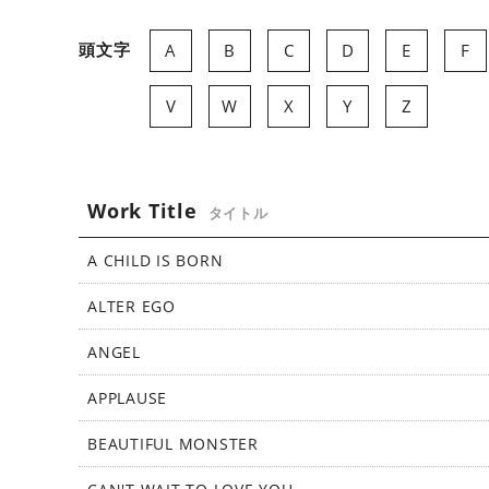
s
[
頭文字
A
B
C
D
E
F
ビ
ク
V
W
X
Y
Z
タ
ー
ミ
ュ
Work Title
ー
タイトル
ジ
A CHILD IS BORN
ッ
ク
ALTER EGO
ア
ー
ANGEL
ツ
株
APPLAUSE
式
会
BEAUTIFUL MONSTER
社
]