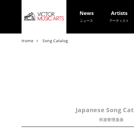
News
Artists
ニュース
アーティスト
V
Home
Song Catalog
i
c
t
o
r
M
u
s
i
Japanese Song Cat
c
A
邦楽管理楽曲
r
t