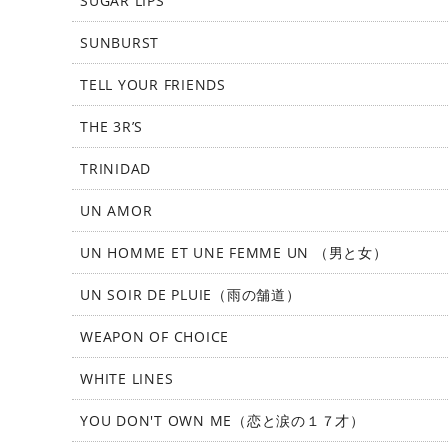
SUGAR LIPS
SUNBURST
TELL YOUR FRIENDS
THE 3R’S
TRINIDAD
UN AMOR
UN HOMME ET UNE FEMME UN （男と女）
UN SOIR DE PLUIE（雨の舗道）
WEAPON OF CHOICE
WHITE LINES
YOU DON'T OWN ME（恋と涙の１７才）