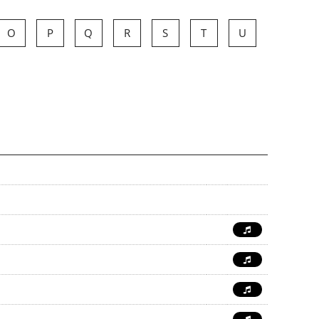
O
P
Q
R
S
T
U