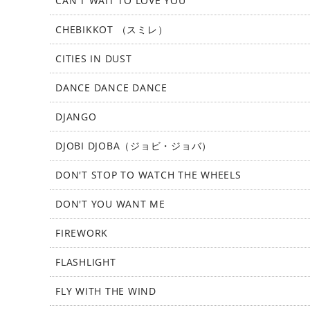
CAN'T WAIT TO LOVE YOU
CHEBIKKOT （スミレ）
CITIES IN DUST
DANCE DANCE DANCE
DJANGO
DJOBI DJOBA（ジョビ・ジョバ）
DON'T STOP TO WATCH THE WHEELS
DON'T YOU WANT ME
FIREWORK
FLASHLIGHT
FLY WITH THE WIND