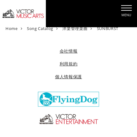
MENU
V
Home
Song Catalog
洋楽管理楽曲
SUNBURST
i
c
t
会社情報
o
r
利用規約
M
個人情報保護
u
s
i
c
A
r
t
s
[