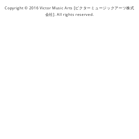
ビ
Copyright © 2016 Victor Music Arts [ビクターミュージックアーツ株式
ク
会社]. All rights reserved.
タ
ー
ミ
ュ
ー
ジ
ッ
ク
ア
ー
ツ
株
式
会
社
]