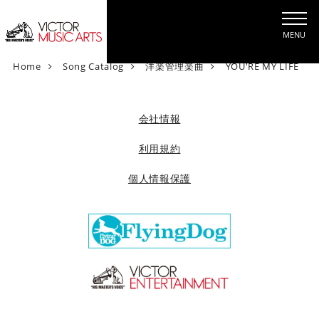
MENU
V
Home
Song Catalog
洋楽管理楽曲
YOU'RE MY LIFE
i
c
t
会社情報
o
r
利用規約
M
個人情報保護
u
s
i
c
A
r
t
s
[