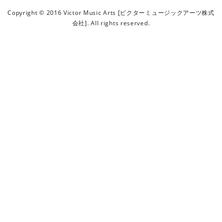
ビ
Copyright © 2016 Victor Music Arts [ビクターミュージックアーツ株式
ク
会社]. All rights reserved.
タ
ー
ミ
ュ
ー
ジ
ッ
ク
ア
ー
ツ
株
式
会
社
]