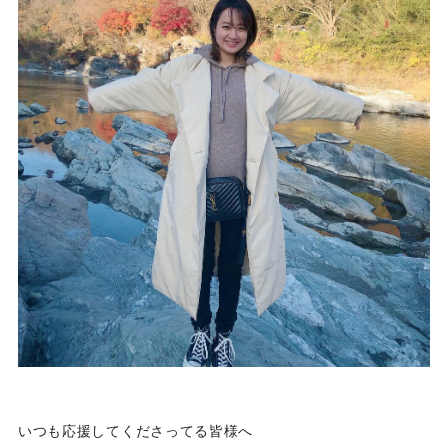
ビ
ク
タ
ー
ミ
ュ
ー
ジ
ッ
ク
ア
ー
ツ
株
式
会
社
]
いつも応援してくださってる皆様へ