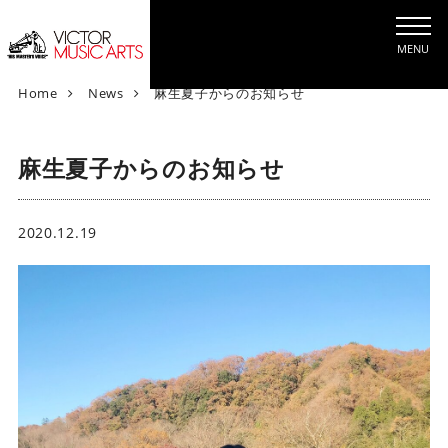
MENU
V
Home
News
麻生夏子からのお知らせ
i
c
麻生夏子からのお知らせ
t
o
r
M
2020.12.19
u
s
i
c
A
r
t
s
[